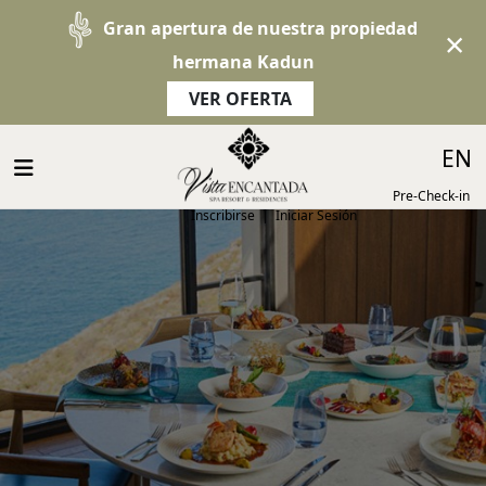
Gran apertura de nuestra propiedad
×
hermana Kadun
VER OFERTA
Select 
EN
Pre-Check-in
Inscribirse
|
Iniciar Sesión