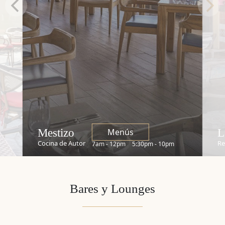
En Casa
Mestizo
L
Menús
Cocina de Autor
Re
7am - 12pm
5:30pm - 10pm
Bares y Lounges