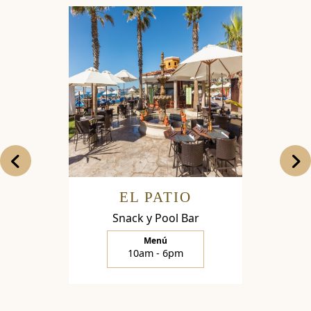
EL PATIO
LA 
Snack y Pool Bar
Restaur
Menú
10am - 6pm
1