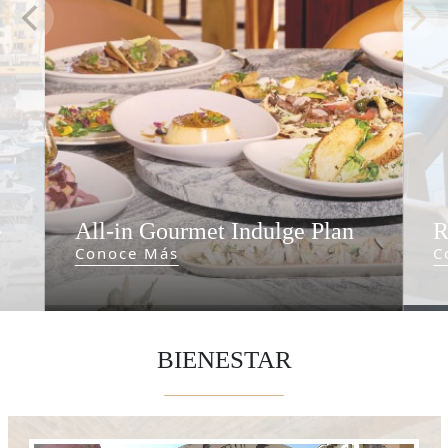
e
All-in Gourmet Indulge Plan
R
Conoce Más
C
BIENESTAR