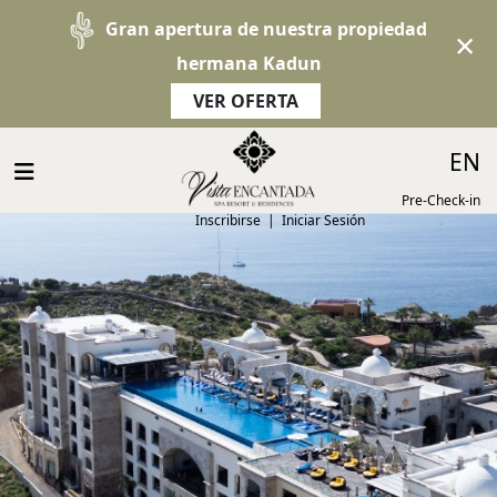
Gran apertura de nuestra propiedad
×
hermana Kadun
VER OFERTA
EN
Pre-Check-in
Inscribirse
|
Iniciar Sesión