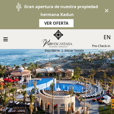
Gran apertura de nuestra propiedad
×
hermana Kadun
VER OFERTA
Select 
EN
Pre-Check-in
Inscribirse
|
Iniciar Sesión