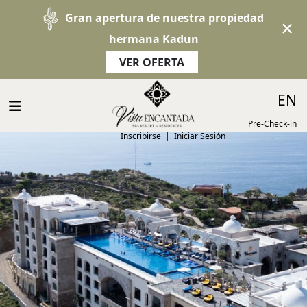
Gran apertura de nuestra propiedad
×
hermana Kadun
VER OFERTA
EN
Pre-Check-in
Inscribirse
|
Iniciar Sesión